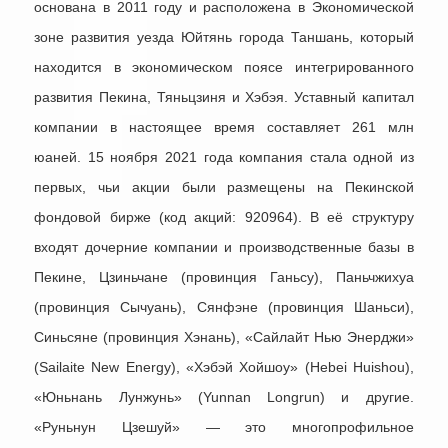
основана в 2011 году и расположена в Экономической
зоне развития уезда Юйтянь города Таншань, который
находится в экономическом поясе интегрированного
развития Пекина, Тяньцзиня и Хэбэя. Уставный капитал
компании в настоящее время составляет 261 млн
юаней. 15 ноября 2021 года компания стала одной из
первых, чьи акции были размещены на Пекинской
фондовой бирже (код акций: 920964). В её структуру
входят дочерние компании и производственные базы в
Пекине, Цзиньчане (провинция Ганьсу), Паньчжихуа
(провинция Сычуань), Сянфэне (провинция Шаньси),
Синьсяне (провинция Хэнань), «Сайлайт Нью Энерджи»
(Sailaite New Energy), «Хэбэй Хойшоу» (Hebei Huishou),
«Юньнань Лунжунь» (Yunnan Longrun) и другие.
«Руньнун Цзешуй» — это многопрофильное