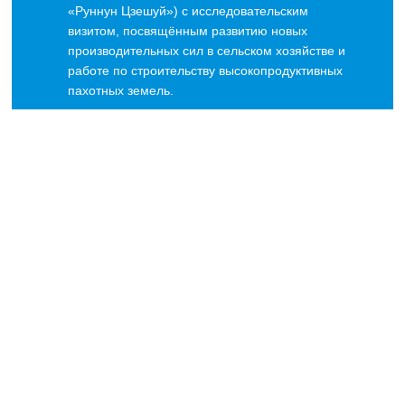
«Руннун Цзешуй») с исследовательским
визитом, посвящённым развитию новых
производительных сил в сельском хозяйстве и
работе по строительству высокопродуктивных
пахотных земель.
19
История отливает душу, борьба консолидирует силы — Шаньси «Руннун» провёл полугодовое рабочее совещание
2025-11
7 июля компания «Шаньси Руннун Синьцай Шэнтай