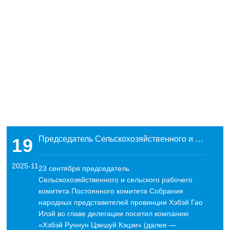
Председатель Сельскохозяйственного и сельского рабочего комитета Постоянного комитета Собрания народных представителей провинции Хэбэй Гао Илэй с делегацией посетил «Руннун Цзешуй» с исследовательским
19
2025-11
23 сентября председатель
Сельскохозяйственного и сельского рабочего
комитета Постоянного комитета Собрания
народных представителей провинции Хэбэй Гао
Илэй во главе делегации посетил компанию
«Хэбэй Руннун Цзешуй Кэцзи» (далее —